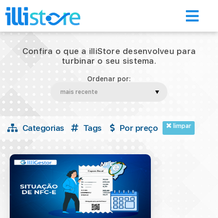
Confira o que a illiStore desenvolveu para
turbinar o seu sistema.
Ordenar por:
Início
Loja de aplicativos
limpar
Categorias
Tags
Por preço
A Illimitar
Illi