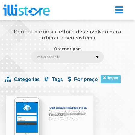
Confira o que a illiStore desenvolveu para
turbinar o seu sistema.
Ordenar por:
Início
Loja de aplicativos
limpar
Categorias
Tags
Por preço
A Illimitar
Illi