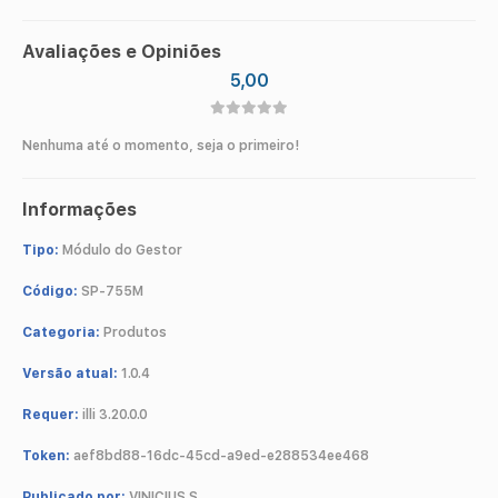
Avaliações e Opiniões
5,00
Nenhuma até o momento, seja o primeiro!
Informações
Tipo:
Módulo do Gestor
Código:
SP-755M
Categoria:
Produtos
Versão atual:
1.0.4
Requer:
illi 3.20.0.0
Token:
aef8bd88-16dc-45cd-a9ed-e288534ee468
Publicado por:
VINICIUS S.