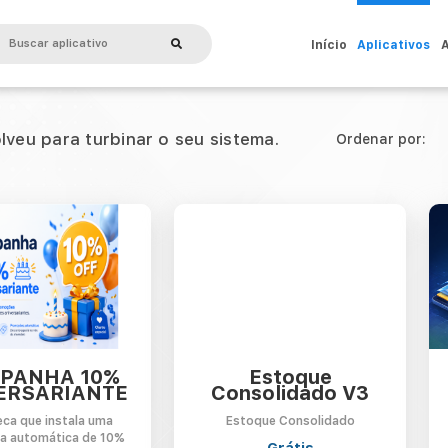
Início
Aplicativos
A
olveu para turbinar o seu sistema.
Ordenar por:
Início
Loja de aplicativos
A Illimitar
Illi
PANHA 10%
Estoque
ERSARIANTE
Consolidado V3
eca que instala uma
Estoque Consolidado
Contato
a automática de 10%
Grátis