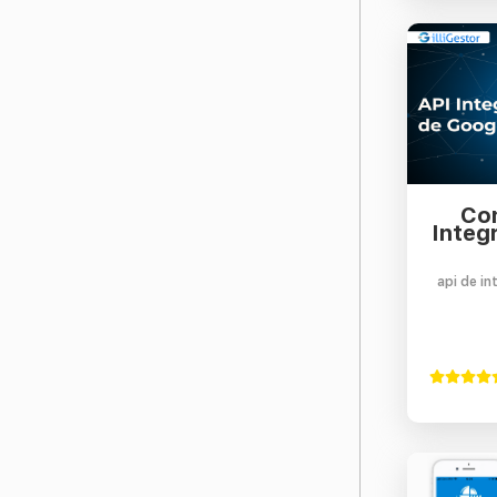
Co
Integ
api de i