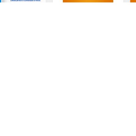
ulta Produto
Estoque
V2
Consolidado -V2.1
ulta Produto V2
Estoque Consolidado
R$ 199,99
Grátis
Ver prévia
Ver prévia