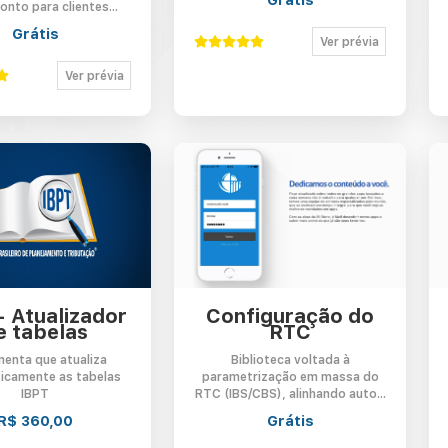
nto para clientes...
Grátis
Minha conta
Ver prévia
Ver prévia
- Atualizador
Configuração do
e tabelas
RTC
menta que atualiza
Biblioteca voltada à
icamente as tabelas
parametrização em massa do
IBPT
RTC (IBS/CBS), alinhando auto...
R$ 360,00
Grátis