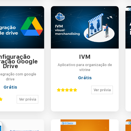
nfiguração
IVM
ração Google
Drive
Aplicativo para organização de
vitrine
ntegração com google
Grátis
drive
Grátis
Ver prévia
Ver prévia