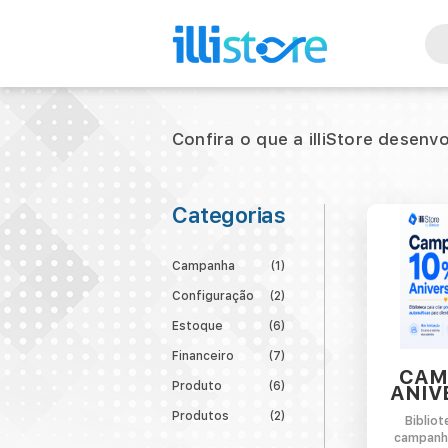
Confira o que a illiStore desenv
Categorias
Campanha
(1)
Configuração
(2)
Estoque
(6)
Financeiro
(7)
CAM
Produto
(6)
ANIV
Produtos
(2)
Bibliot
campanh