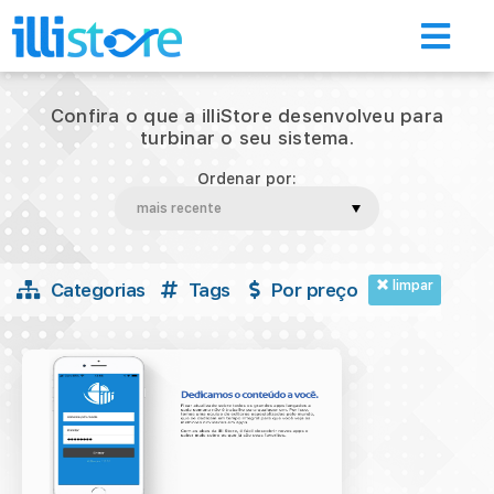
Confira o que a illiStore desenvolveu para
turbinar o seu sistema.
Ordenar por:
Início
Loja de aplicativos
limpar
Categorias
Tags
Por preço
A Illimitar
Illi