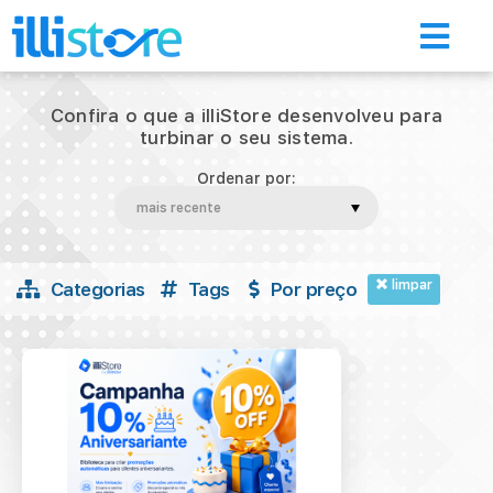
Confira o que a illiStore desenvolveu para
turbinar o seu sistema.
Ordenar por:
Início
Loja de aplicativos
limpar
Categorias
Tags
Por preço
A Illimitar
Illi