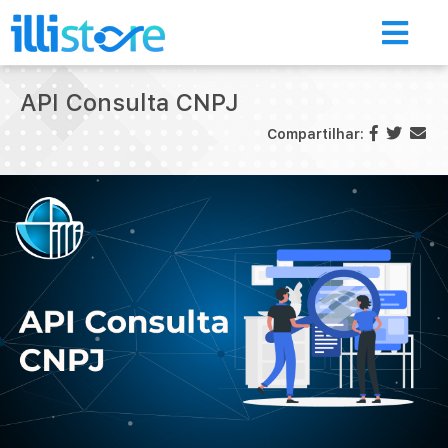
API Consulta CNPJ
Compartilhar:
Início
Loja de aplicativos
A Illimitar
Illi