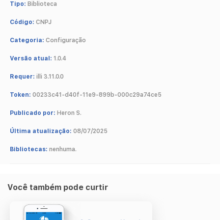
Tipo:
Biblioteca
Código:
CNPJ
Categoria:
Configuração
Versão atual:
1.0.4
Requer:
illi 3.11.0.0
Token:
00233c41-d40f-11e9-899b-000c29a74ce5
Publicado por:
Heron S.
Última atualização:
08/07/2025
Bibliotecas:
nenhuma.
Você também pode curtir