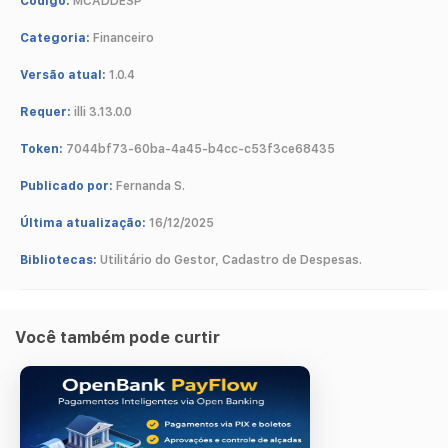
Código:
MCADDESP
Categoria:
Financeiro
Versão atual:
1.0.4
Requer:
illi 3.13.0.0
Token:
7044bf73-60ba-4a45-b4cc-c53f3ce68435
Publicado por:
Fernanda S.
Última atualização:
16/12/2025
Bibliotecas:
Utilitário do Gestor, Cadastro de Despesas.
Você também pode curtir