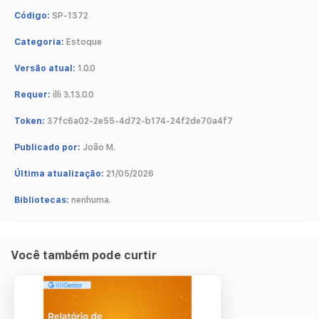
Código:
SP-1372
Categoria:
Estoque
Versão atual:
1.0.0
Requer:
illi 3.13.0.0
Token:
37fc6a02-2e55-4d72-b174-24f2de70a4f7
Publicado por:
João M.
Última atualização:
21/05/2026
Bibliotecas:
nenhuma.
Você também pode curtir