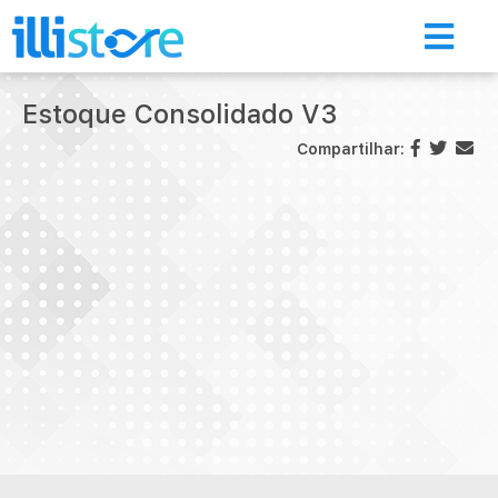
Estoque Consolidado V3
Compartilhar:
Início
Loja de aplicativos
A Illimitar
Illi